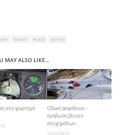
iptek
dashcam
κάμερα
φορτηγό
U MAY ALSO LIKE...
ση στο φορτηγό
Οδική ασφάλεια –
ανάλυση βίντεο
ατυχημάτων
016
10/07/2016