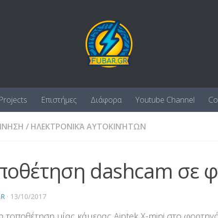
Projects
Επιστήμες
Διάφορα
Youtube Channel
Co
ΊΝΗΣΗ
/
ΗΛΕΚΤΡΟΝΙΚΆ ΑΥΤΟΚΙΝΉΤΩΝ
ποθέτηση dashcam σε 
AR
·
13/10/2017
 τοποθέτηση μίας κάμερας Aiptek X-mini στο φορτηγό