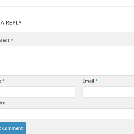
 A REPLY
ment
*
e
*
Email
*
ite