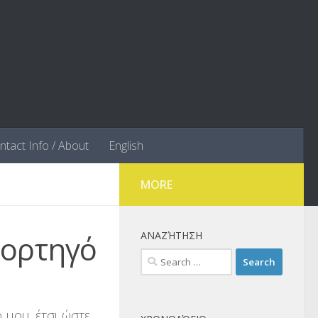
ntact Info / About
English
MORE
φορτηγό
ΑΝΑΖΉΤΗΣΗ
Search
for:
 μου, έτσι ώστε