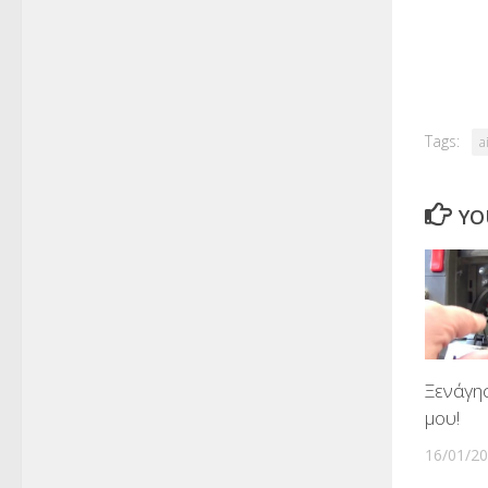
Tags:
a
YO
Ξενάγη
μου!
16/01/2