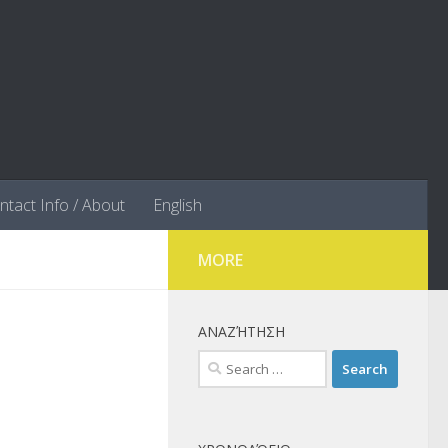
ntact Info / About
English
MORE
ΑΝΑΖΉΤΗΣΗ
Search
for: