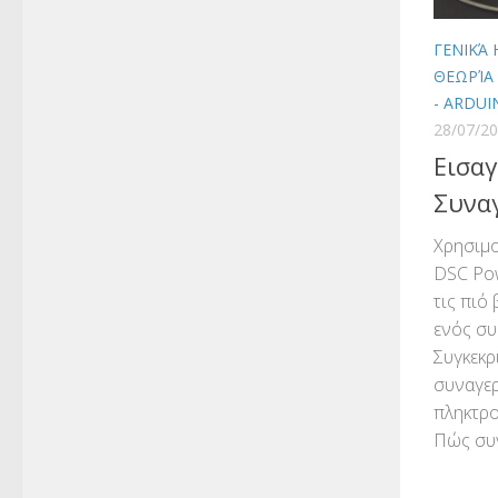
ΓΕΝΙΚΆ
ΘΕΩΡΊΑ
- ARDUI
28/07/2
Εισα
Συνα
Χρησιμο
DSC Po
τις πιό 
ενός σ
Συγκεκρ
συναγερ
πληκτρο
Πώς συν