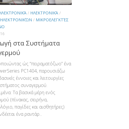
 ΗΛΕΚΤΡΟΝΙΚΆ
/
ΗΛΕΚΤΡΟΝΙΚΆ
/
 ΗΛΕΚΤΡΟΝΙΚΏΝ
/
ΜΙΚΡΟΕΛΕΓΚΤΈΣ
NO
016
γωγή στα Συστήματα
γερμού
ποιώντας ώς “πειραματόζωο” ένα
werSeries PC1404, παρουσιάζω
βασικές έννοιες και λειτουργίες
υστήματος συναγερμού.
ιμένα: Τα βασικά μέρη ενός
μού (πίνακας, σειρήνα,
λόγιο, παγίδες και αισθητήρες)
δέεται ένα ραντάρ...