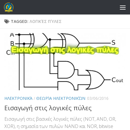
Skip to content
TAGGED:
ΛΟΓΙΚΈΣ ΠΎΛΕΣ
ΗΛΕΚΤΡΟΝΙΚΆ
/
ΘΕΩΡΊΑ ΗΛΕΚΤΡΟΝΙΚΏΝ
03/06/2016
Εισαγωγή στις λογικές πύλες
Εισαγωγή στις βασικές λογικές πύλες (NOT, AND, OR,
XOR), η σημασία των πυλών NAND και NOR, bitwise