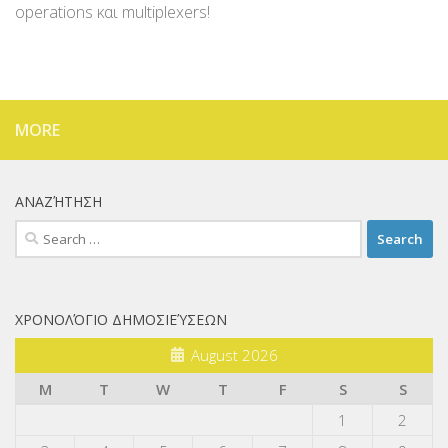
operations και multiplexers!
MORE
ΑΝΑΖΉΤΗΣΗ
Search
for:
ΧΡΟΝΟΛΌΓΙΟ ΔΗΜΟΣΙΕΎΣΕΩΝ
August 2026
M
T
W
T
F
S
S
1
2