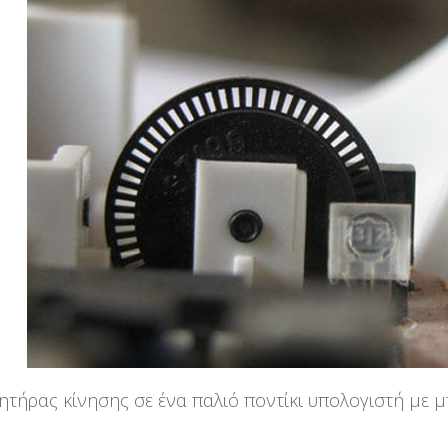
ητήρας κίνησης σε ένα παλιό ποντίκι υπολογιστή με μπ