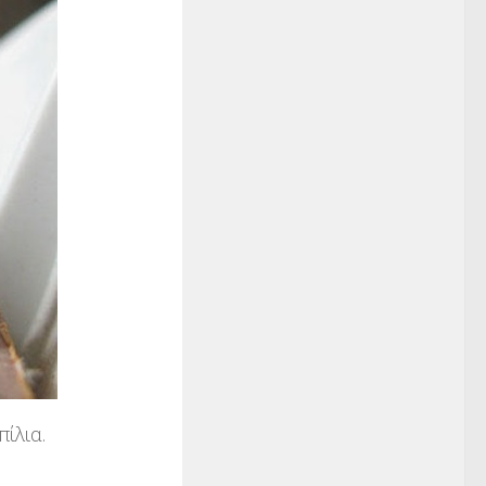
ίλια.