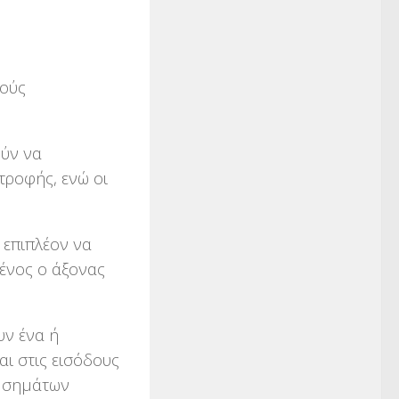
κούς
ούν να
τροφής, ενώ οι
 επιπλέον να
μένος ο άξονας
υν ένα ή
ι στις εισόδους
ν σημάτων