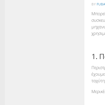
BY
FUB
Μπορεί
συσκευ
μηχανι
χρησιμ
1. 
Περιστ
έχουμε
ταχύτη
Μερικέ