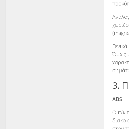
προκύπ
Ανάλογ
χωρίζο
(magnet
Γενικά
Όμως υ
χαρακτ
σημάτω
3. 
ABS
Ο π/κ 
δίσκο 
στον τ