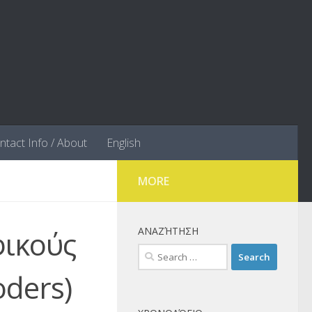
ntact Info / About
English
MORE
φικούς
ΑΝΑΖΉΤΗΣΗ
Search
for:
oders)