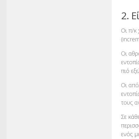
2. 
Οι π/κ
(incre
Οι αθρ
εντοπί
πιό εξ
Οι από
εντοπί
τους α
Σε κάθ
περισσ
ενός μ