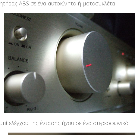
ητήρας ABS σε ένα αυτοκίνητο ή μοτοσυκλέτα
μπί ελέγχου της έντασης ήχου σε ένα στερεοφωνικό