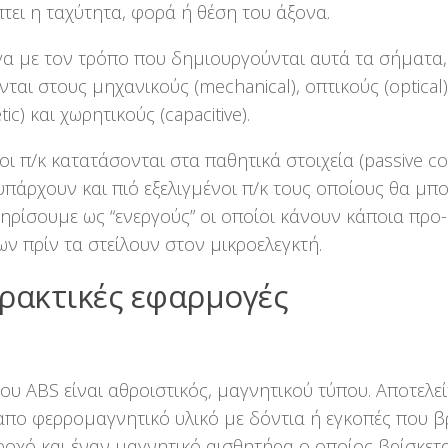
τει η ταχύτητα, φορά ή θέση του άξονα.
α με τον τρόπο που δημιουργούνται αυτά τα σήματα, 
νται στους μηχανικούς (mechanical), οπτικούς (optical
ic) και χωρητικούς (capacitive).
 οι π/κ κατατάσονται στα παθητικά στοιχεία (passive c
πάρχουν και πιό εξελιγμένοι π/κ τους οποίους θα μ
ηρίσουμε ως “ενεργούς” οι οποίοι κάνουν κάποια προ
ν πρίν τα στείλουν στον μικροελεγκτή.
Πρακτικές εφαρμογές
του ABS είναι αθροιστικός, μαγνητικού τύπου. Αποτελε
απο φερρομαγνητικό υλικό με δόντια ή εγκοπές που β
ροχό και έναν μαγνητικό αισθητήρα ο οποίος βρίσκετα