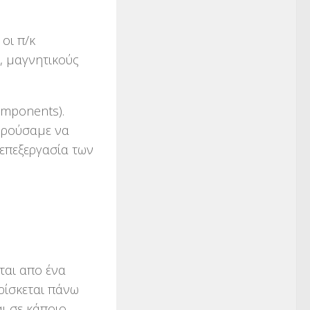
οι π/κ
), μαγνητικούς
omponents).
πορούσαμε να
-επεξεργασία των
ίται απο ένα
ρίσκεται πάνω
ι σε κάποιο