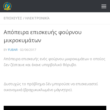
Skip to content
ΕΠΙΣΚΕΥΈΣ
/
ΗΛΕΚΤΡΟΝΙΚΆ
Απόπειρα επισκευής φούρνου
μικροκυμάτων
BY
FUBAR
·
02/06/2017
Απόπειρα επισκευής ενός φούρνου μικροκυμάτων ο οποίος
δεν ζέσταινε και έκανε υπερβολικό θόρυβο.
Δυστυχώς το πρόβλημα δέν μπορούσε να επισκευαστεί
οικονομικά (βραχυκυκλωμένο μάγνητρο).