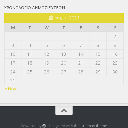
ΧΡΟΝΟΛΌΓΙΟ ΔΗΜΟΣΙΕΎΣΕΩΝ
August 2026
M
T
W
T
F
S
S
1
2
3
4
5
6
7
8
9
10
11
12
13
14
15
16
17
18
19
20
21
22
23
24
25
26
27
28
29
30
31
« Nov
Powered by
- Designed with the
Hueman theme