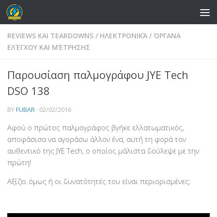
Skip to content
REVIEWS ΚΑΙ TEARDOWNS
/
ΗΛΕΚΤΡΟΝΙΚΆ
/
ΌΡΓΑΝΑ
ΕΛΈΓΧΟΥ ΚΑΙ ΜΈΤΡΗΣΗΣ
Παρουσίαση παλμογράφου JYE Tech
DSO 138
BY
FUBAR
·
02/02/2016
Αφού ο πρώτος παλμογράφος βγήκε ελλατωματικός,
αποφάσισα να αγοράσω άλλον ένα, αυτή τη φορά τον
αυθεντικό της JYE Tech, ο οποίος μάλιστα δούλεψε με την
πρώτη!
Αξίζει όμως ή οι δυνατότητές του είναι περιορισμένες;