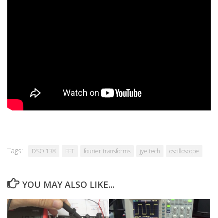
Tags:
DSO 138
FFT
fourier transforms
jye tech
oscilloscope
YOU MAY ALSO LIKE...