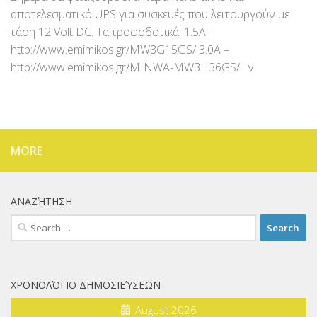
αποτελεσματικό UPS για συσκευές που λειτουργούν με
τάση 12 Volt DC. Τα τροφοδοτικά: 1.5A –
http://www.emimikos.gr/MW3G15GS/ 3.0A –
http://www.emimikos.gr/MINWA-MW3H36GS/ v
MORE
ΑΝΑΖΉΤΗΣΗ
Search
for:
ΧΡΟΝΟΛΌΓΙΟ ΔΗΜΟΣΙΕΎΣΕΩΝ
August 2026