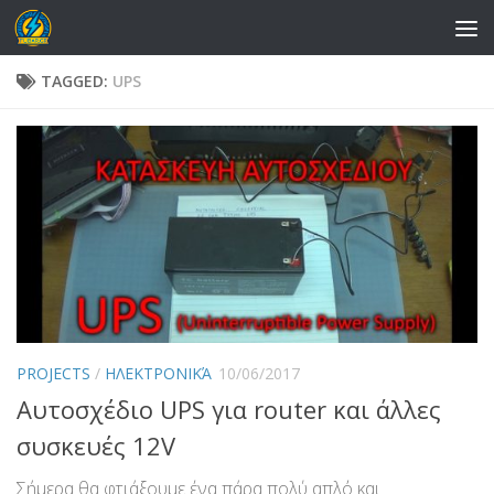
Skip to content
TAGGED:
UPS
PROJECTS
/
ΗΛΕΚΤΡΟΝΙΚΆ
10/06/2017
Αυτοσχέδιο UPS για router και άλλες
συσκευές 12V
Σήμερα θα φτιάξουμε ένα πάρα πολύ απλό και