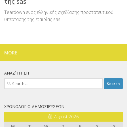
της sas
Teardown ενός ελληνικής σχεδίασης προστατευτικού
υπέρτασης της εταιρίας sas
MORE
ΑΝΑΖΉΤΗΣΗ
Search
for:
ΧΡΟΝΟΛΌΓΙΟ ΔΗΜΟΣΙΕΎΣΕΩΝ
August 2026
M
T
W
T
F
S
S