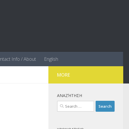
ntact Info / About
English
MORE
ΑΝΑΖΉΤΗΣΗ
Search
for: