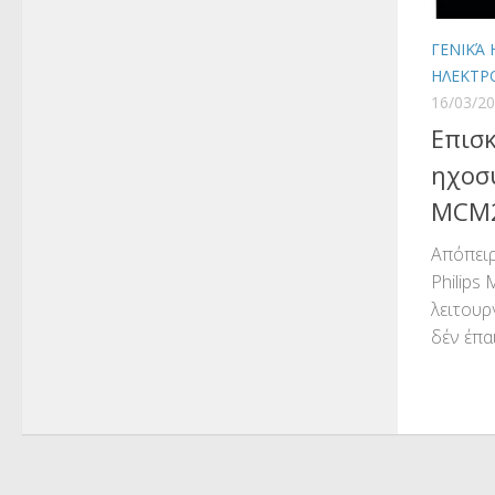
ΓΕΝΙΚΆ
ΗΛΕΚΤΡ
16/03/2
Επισκ
ηχοσ
MCM
Απόπειρ
Philips
λειτουρ
δέν έπα