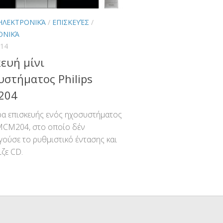
 ΗΛΕΚΤΡΟΝΙΚΆ
/
ΕΠΙΣΚΕΥΈΣ
/
ΟΝΙΚΆ
014
ευή μίνι
υστήματος Philips
204
α επισκευής ενός ηχοσυστήματος
 MCM204, στο οποίο δέν
γούσε το ρυθμιστικό έντασης και
ιζε CD.