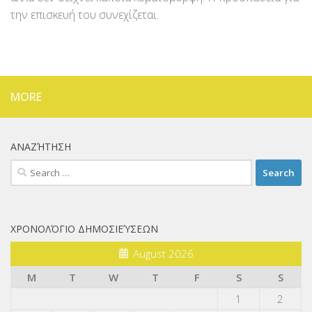
την επισκευή του συνεχίζεται.
MORE
ΑΝΑΖΉΤΗΣΗ
Search
for:
ΧΡΟΝΟΛΌΓΙΟ ΔΗΜΟΣΙΕΎΣΕΩΝ
August 2026
M
T
W
T
F
S
S
1
2