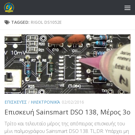
Skip to content
TAGGED:
RIGOL DS1052E
ΕΠΙΣΚΕΥΈΣ
/
ΗΛΕΚΤΡΟΝΙΚΆ
02/02/2016
Επισκευή Sainsmart DSO 138, Μέρος 3ο
Τρίτο και τελευταίο μέρος της απόπειρας επισκευής του
μίνι παλμογράφου Sainsmart DSO 138. TL;DR: Υπάρχει μη