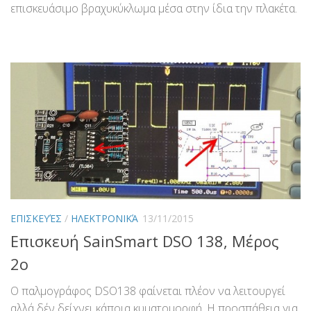
επισκευάσιμο βραχυκύκλωμα μέσα στην ίδια την πλακέτα.
ΕΠΙΣΚΕΥΈΣ
/
ΗΛΕΚΤΡΟΝΙΚΆ
13/11/2015
Επισκευή SainSmart DSO 138, Μέρος
2ο
Ο παλμογράφος DSO138 φαίνεται πλέον να λειτουργεί
αλλά δέν δείχνει κάποια κυματομορφή. Η προσπάθεια για