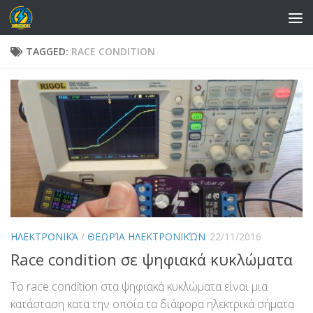
Skip to content
TAGGED:
RACE CONDITION
ΗΛΕΚΤΡΟΝΙΚΆ
/
ΘΕΩΡΊΑ ΗΛΕΚΤΡΟΝΙΚΏΝ
22/11/2016
Race condition σε ψηφιακά κυκλώματα
Το race condition στα ψηφιακά κυκλώματα είναι μια
κατάσταση κατα την οποία τα διάφορα ηλεκτρικά σήματα