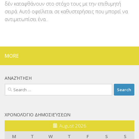
δέν καταφθάνουν στο στόχο τους με την επιθυμητή
σειρά. Αυτό οφείλεται σε καθυστερήσεις που μπορεί να
αντιμετωπίσει ένα...
MORE
ΑΝΑΖΉΤΗΣΗ
Search
for:
ΧΡΟΝΟΛΌΓΙΟ ΔΗΜΟΣΙΕΎΣΕΩΝ
August 2026
M
T
W
T
F
S
S