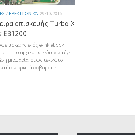
ΈΣ
/
ΗΛΕΚΤΡΟΝΙΚΆ
29/10/2015
ειρα επισκευής Turbo-X
k EB1200
α επισκευής ενός e-ink ebook
 το οποίο αρχικά φαινόταν να έχει
ένη μπαταρία, όμως τελικά το
α ήταν αρκετά σοβαρότερο.