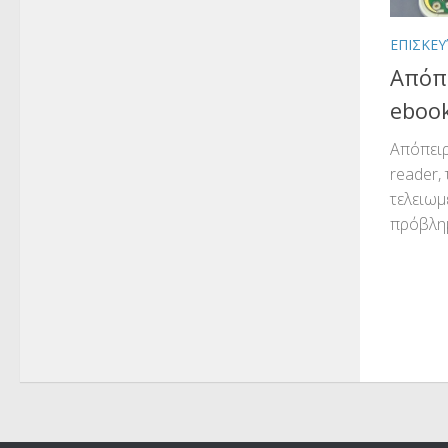
ΕΠΙΣΚΕΥ
Απόπ
eboo
Απόπειρ
reader,
τελειωμ
πρόβλημ