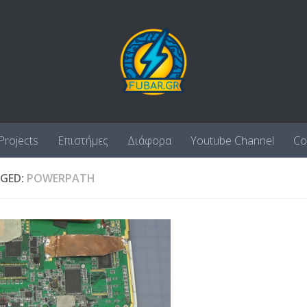
Projects
Επιστήμες
Διάφορα
Youtube Channel
Co
GED:
POWERPATH