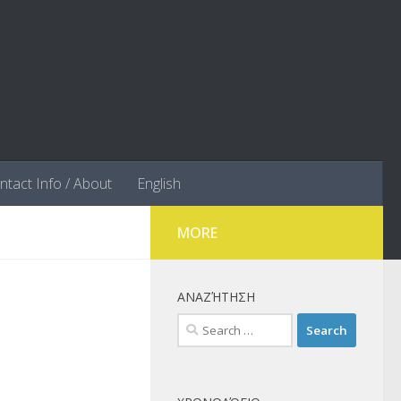
ntact Info / About
English
MORE
ΑΝΑΖΉΤΗΣΗ
Search
for: