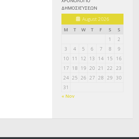
ΧΡΟΝΟΛΌΓΙΟ
ΔΗΜΟΣΙΕΎΣΕΩΝ
August 2026
M
T
W
T
F
S
S
1
2
3
4
5
6
7
8
9
10
11
12
13
14
15
16
17
18
19
20
21
22
23
24
25
26
27
28
29
30
31
« Nov