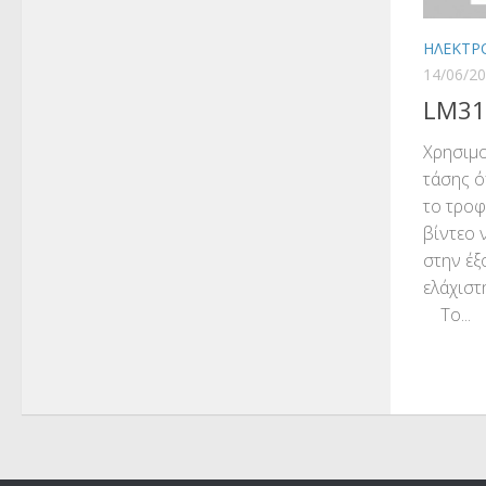
ΗΛΕΚΤΡ
14/06/2
LM317
Χρησιμο
τάσης 
το τρο
βίντεο 
στην έξ
ελάχιστ
Το...