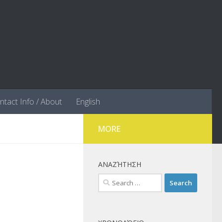
ntact Info / About
English
MORE
ΑΝΑΖΉΤΗΣΗ
Search
for: