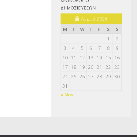
ΧΡΟΝΟΛΌΓΙΟ
ΔΗΜΟΣΙΕΎΣΕΩΝ
August 2026
M
T
W
T
F
S
S
1
2
3
4
5
6
7
8
9
10
11
12
13
14
15
16
17
18
19
20
21
22
23
24
25
26
27
28
29
30
31
« Nov