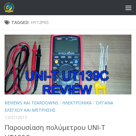
Skip to content
TAGGED:
HY12P65
REVIEWS ΚΑΙ TEARDOWNS
/
ΗΛΕΚΤΡΟΝΙΚΆ
/
ΌΡΓΑΝΑ
ΕΛΈΓΧΟΥ ΚΑΙ ΜΈΤΡΗΣΗΣ
13/01/2015
Παρουσίαση πολύμετρου UNI-T