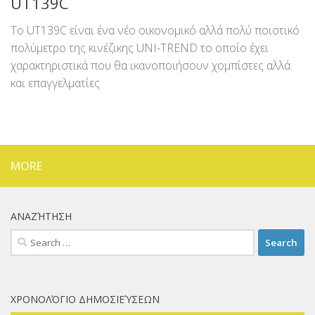
UT139C
Το UT139C είναι ένα νέο οικονομικό αλλά πολύ ποιοτικό
πολύμετρο της κινέζικης UNI-TREND το οποίο έχει
χαρακτηριστικά που θα ικανοποιήσουν χομπίστες αλλά
και επαγγελματίες
MORE
ΑΝΑΖΉΤΗΣΗ
Search
for:
ΧΡΟΝΟΛΌΓΙΟ ΔΗΜΟΣΙΕΎΣΕΩΝ