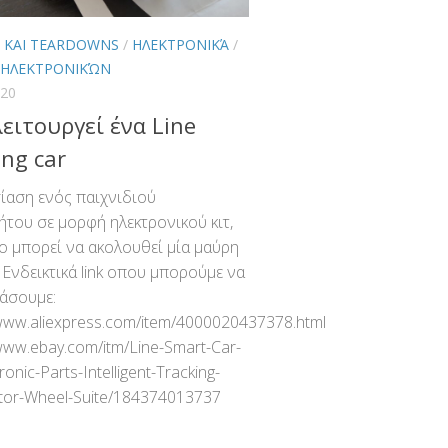
S ΚΑΙ TEARDOWNS
/
ΗΛΕΚΤΡΟΝΙΚΆ
/
 ΗΛΕΚΤΡΟΝΙΚΏΝ
020
ειτουργεί ένα Line
ing car
αση ενός παιχνιδιού
ήτου σε μορφή ηλεκτρονικού κιτ,
ο μπορεί να ακολουθεί μία μαύρη
 Ενδεικτικά link οπου μπορούμε να
άσουμε:
/www.aliexpress.com/item/4000020437378.html
/www.ebay.com/itm/Line-Smart-Car-
tronic-Parts-Intelligent-Tracking-
or-Wheel-Suite/184374013737