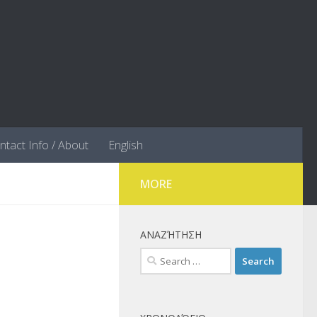
ntact Info / About
English
MORE
ΑΝΑΖΉΤΗΣΗ
Search
for: