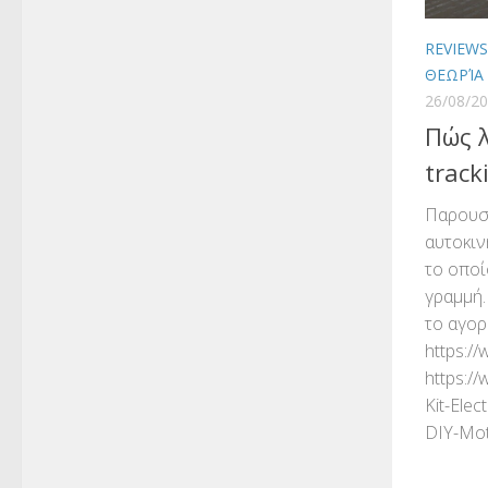
REVIEW
ΘΕΩΡΊΑ
26/08/2
Πώς λ
track
Παρουσί
αυτοκιν
το οποί
γραμμή.
το αγορ
https:/
https:/
Kit-Elec
DIY-Mot