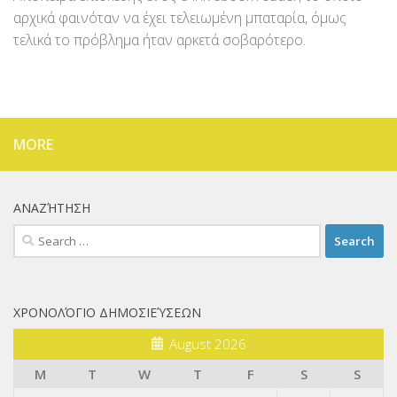
αρχικά φαινόταν να έχει τελειωμένη μπαταρία, όμως
τελικά το πρόβλημα ήταν αρκετά σοβαρότερο.
MORE
ΑΝΑΖΉΤΗΣΗ
Search
for:
ΧΡΟΝΟΛΌΓΙΟ ΔΗΜΟΣΙΕΎΣΕΩΝ
August 2026
M
T
W
T
F
S
S