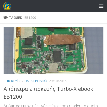
Skip to content
TAGGED:
EB1200
ΕΠΙΣΚΕΥΈΣ
/
ΗΛΕΚΤΡΟΝΙΚΆ
29/10/2015
Απόπειρα επισκευής Turbo-X ebook
EB1200
Απόπειρα επισκευής ενός e-ink ebook reader, το οποίο