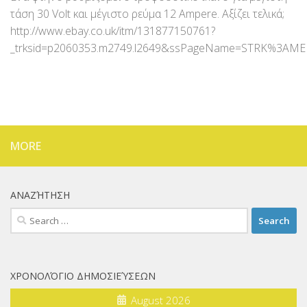
τάση 30 Volt και μέγιστο ρεύμα 12 Ampere. Αξίζει τελικά;
http://www.ebay.co.uk/itm/131877150761?
_trksid=p2060353.m2749.l2649&ssPageName=STRK%3AM
MORE
ΑΝΑΖΉΤΗΣΗ
Search
for:
ΧΡΟΝΟΛΌΓΙΟ ΔΗΜΟΣΙΕΎΣΕΩΝ
August 2026