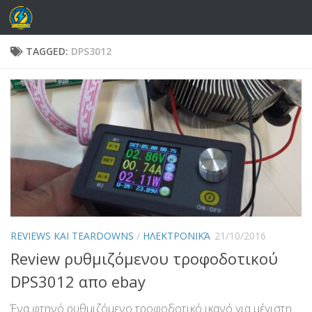
Skip to content
TAGGED:
DPS3012
REVIEWS ΚΑΙ TEARDOWNS
/
ΗΛΕΚΤΡΟΝΙΚΆ
21/10/2016
Review ρυθμιζόμενου τροφοδοτικού
DPS3012 απο ebay
Ένα φτηνό ρυθμιζόμενο τροφοδοτικό ικανό για μέγιστη