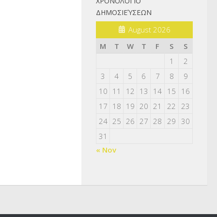
ΧΡΟΝΟΛΌΓΙΟ
ΔΗΜΟΣΙΕΎΣΕΩΝ
August 2026
M
T
W
T
F
S
S
1
2
3
4
5
6
7
8
9
10
11
12
13
14
15
16
17
18
19
20
21
22
23
24
25
26
27
28
29
30
31
« Nov