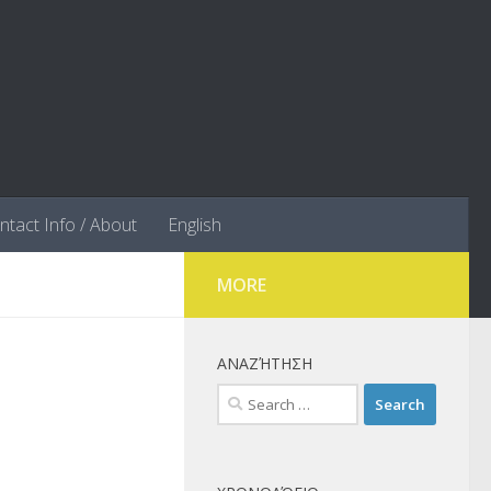
ntact Info / About
English
MORE
ΑΝΑΖΉΤΗΣΗ
Search
for: