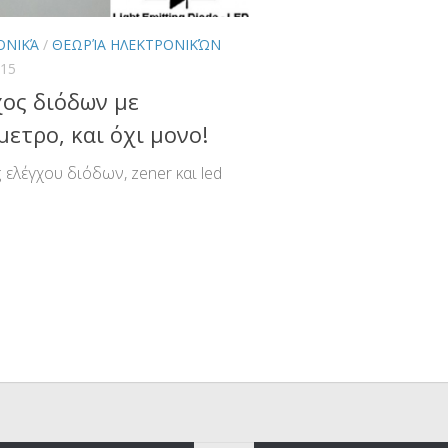
ΟΝΙΚΆ
/
ΘΕΩΡΊΑ ΗΛΕΚΤΡΟΝΙΚΏΝ
015
ος διόδων με
ετρο, και όχι μονο!
ς ελέγχου διόδων, zener και led