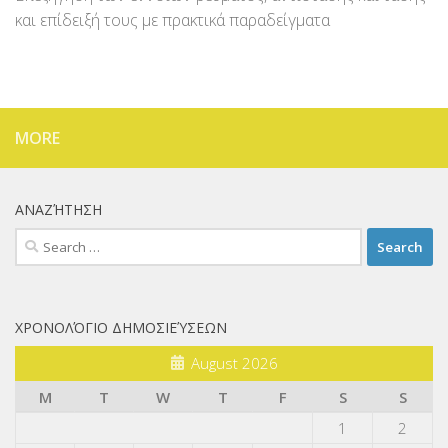
και επίδειξή τους με πρακτικά παραδείγματα
MORE
ΑΝΑΖΉΤΗΣΗ
Search
for:
ΧΡΟΝΟΛΌΓΙΟ ΔΗΜΟΣΙΕΎΣΕΩΝ
August 2026
M
T
W
T
F
S
S
1
2