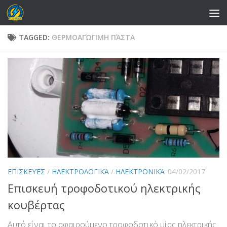
Skip to content
TAGGED:
ΘΕΡΜΟΑΓΏΓΙΜΗ ΠΆΣΤΑ
ΕΠΙΣΚΕΥΈΣ
/
ΗΛΕΚΤΡΟΛΟΓΙΚΆ
/
ΗΛΕΚΤΡΟΝΙΚΆ
04/02/2017
Επισκευή τροφοδοτικού ηλεκτρικής
κουβέρτας
Αυτό είναι το αφαιρούμενο τροφοδοτικό μίας ηλεκτρικής