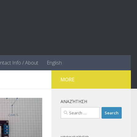
ntact Info / About
English
MORE
ΑΝΑΖΉΤΗΣΗ
Search
for: