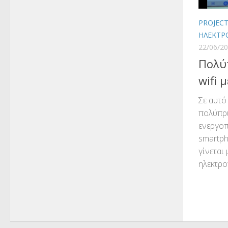
PROJEC
ΗΛΕΚΤΡ
22/06/2
Πολύ
wifi 
Σε αυτό
πολύπρι
ενεργο
smartph
γίνεται
ηλεκτρ