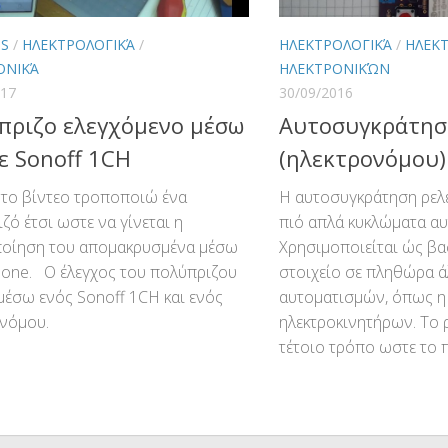
TS
/
ΗΛΕΚΤΡΟΛΟΓΙΚΆ
/
ΗΛΕΚΤΡΟΛΟΓΙΚΆ
/
ΗΛΕΚ
ΟΝΙΚΆ
ΗΛΕΚΤΡΟΝΙΚΏΝ
017
30/09/2016
πριζο ελεγχόμενο μέσω
Αυτοσυγκράτησ
με Sonoff 1CH
(ηλεκτρονόμου)
 το βίντεο τροποποιώ ένα
Η αυτοσυγκράτηση ρελέ
ζό έτσι ωστε να γίνεται η
πιό απλά κυκλώματα αυ
ποίηση του απομακρυσμένα μέσω
Χρησιμοποιείται ώς βα
one. Ο έλεγχος του πολύπριζου
στοιχείο σε πληθώρα 
 μέσω ενός Sonoff 1CH και ενός
αυτοματισμών, όπως 
ονόμου.
ηλεκτροκινητήρων. Το 
τέτοιο τρόπο ωστε το π