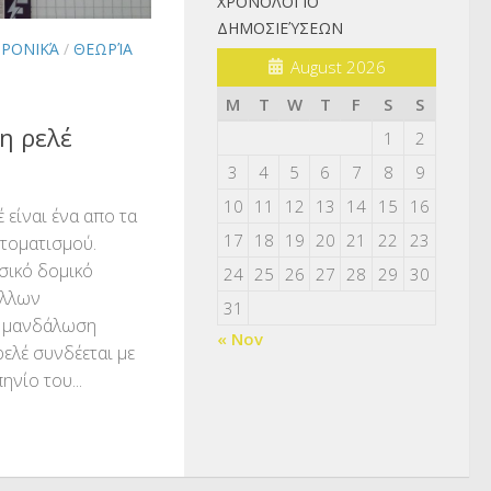
ΧΡΟΝΟΛΌΓΙΟ
ΔΗΜΟΣΙΕΎΣΕΩΝ
ΤΡΟΝΙΚΆ
/
ΘΕΩΡΊΑ
August 2026
M
T
W
T
F
S
S
η ρελέ
1
2
3
4
5
6
7
8
9
10
11
12
13
14
15
16
 είναι ένα απο τα
17
18
19
20
21
22
23
τοματισμού.
σικό δομικό
24
25
26
27
28
29
30
άλλων
31
η μανδάλωση
« Nov
ρελέ συνδέεται με
ηνίο του...