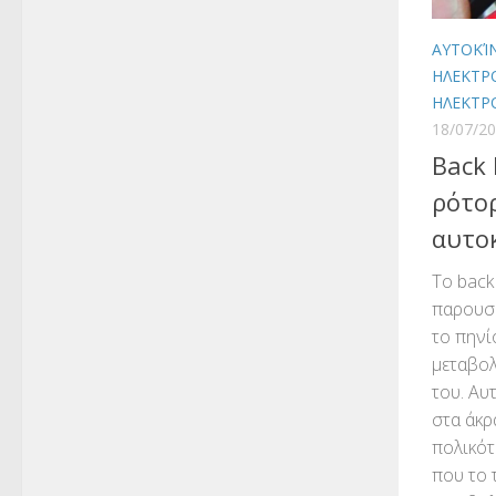
ΑΥΤΟΚΊ
ΗΛΕΚΤΡ
ΗΛΕΚΤΡ
18/07/2
Back
ρότο
αυτο
Το back
παρουσι
το πηνί
μεταβολ
του. Αυ
στα άκρ
πολικότ
που το 