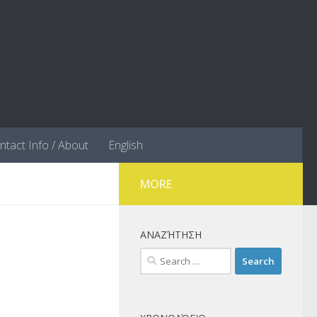
ntact Info / About
English
MORE
ΑΝΑΖΉΤΗΣΗ
Search
for: