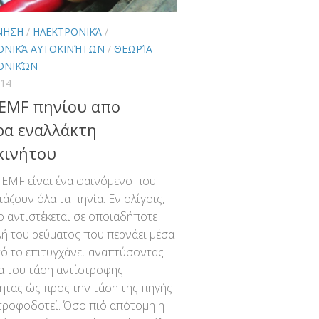
ΝΗΣΗ
/
ΗΛΕΚΤΡΟΝΙΚΆ
/
ΟΝΙΚΆ ΑΥΤΟΚΙΝΉΤΩΝ
/
ΘΕΩΡΊΑ
ΟΝΙΚΏΝ
014
 EMF πηνίου απο
ρα εναλλάκτη
κινήτου
 EMF είναι ένα φαινόμενο που
άζουν όλα τα πηνία. Εν ολίγοις,
ο αντιστέκεται σε οποιαδήποτε
ή του ρεύματος που περνάει μέσα
τό το επιτυγχάνει αναπτύσοντας
α του τάση αντίστροφης
ητας ώς προς την τάση της πηγής
τροφοδοτεί. Όσο πιό απότομη η