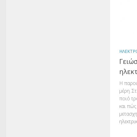
ΗΛΕΚΤΡ
Γειώσ
ηλεκ
Η παρου
μέρη. Σ
ποιό τρ
και πώς
μετασχη
ηλεκτρι