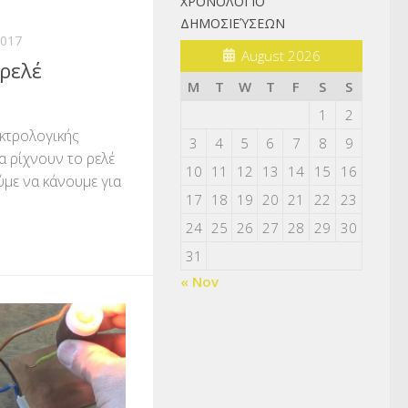
ΧΡΟΝΟΛΌΓΙΟ
ΔΗΜΟΣΙΕΎΣΕΩΝ
2017
August 2026
 ρελέ
M
T
W
T
F
S
S
1
2
κτρολογικής
3
4
5
6
7
8
9
α ρίχνουν το ρελέ
10
11
12
13
14
15
16
ύμε να κάνουμε για
17
18
19
20
21
22
23
24
25
26
27
28
29
30
31
« Nov