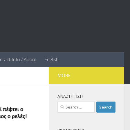
ntact Info / About
English
MORE
ΑΝΑΖΉΤΗΣΗ
Search
for: