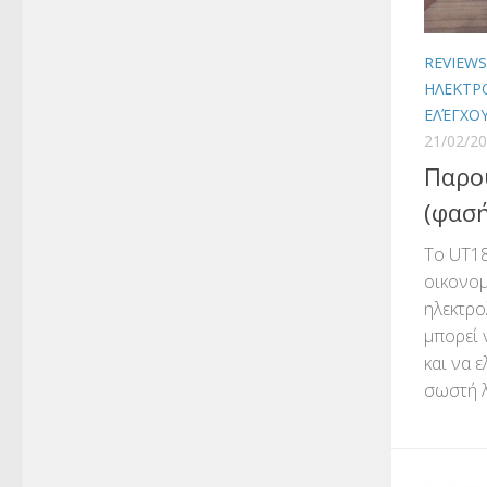
REVIEW
ΗΛΕΚΤΡ
ΕΛΈΓΧΟ
21/02/2
Παρου
(φασ
Το UT18
οικονομ
ηλεκτρο
μπορεί 
και να ε
σωστή λ