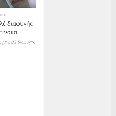
2016
λέ διαφυγής
πίνακα
ργία ρελέ διαφυγής