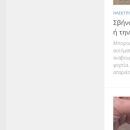
ΗΛΕΚΤΡ
Σβήν
ή την
Μπορού
αυτόματ
ανάβουμ
φορτία,
απαραίτ