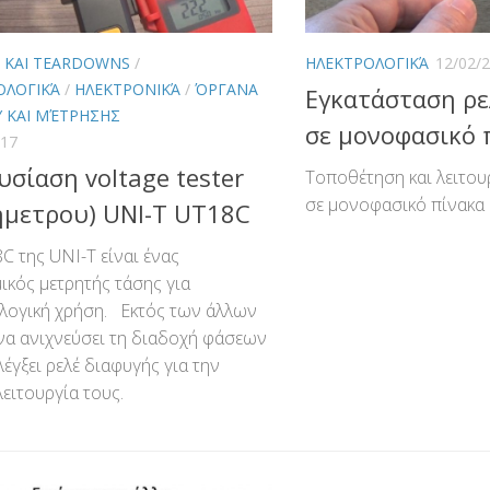
S ΚΑΙ TEARDOWNS
/
ΗΛΕΚΤΡΟΛΟΓΙΚΆ
12/02/
ΟΛΟΓΙΚΆ
/
ΗΛΕΚΤΡΟΝΙΚΆ
/
ΌΡΓΑΝΑ
Εγκατάσταση ρε
Υ ΚΑΙ ΜΈΤΡΗΣΗΣ
σε μονοφασικό 
017
σίαση voltage tester
Τοποθέτηση και λειτου
σε μονοφασικό πίνακα
ήμετρου) UNI-T UT18C
C της UNI-T είναι ένας
ικός μετρητής τάσης για
λογική χρήση. Εκτός των άλλων
να ανιχνεύσει τη διαδοχή φάσεων
λέγξει ρελέ διαφυγής για την
ειτουργία τους.