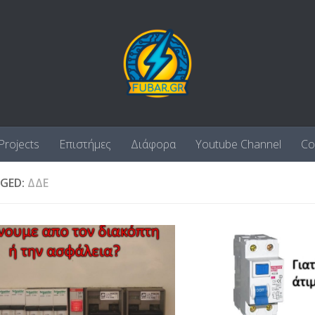
Projects
Επιστήμες
Διάφορα
Youtube Channel
Co
GED:
ΔΔΕ