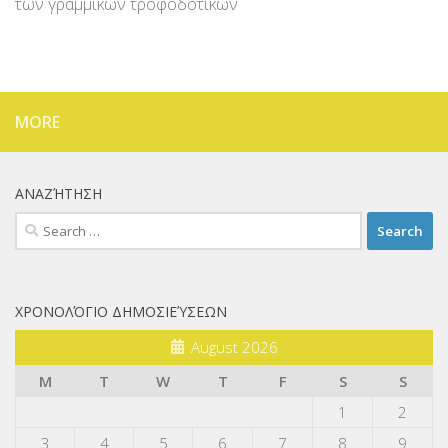
των γραμμικών τροφοδοτικών
MORE
ΑΝΑΖΉΤΗΣΗ
Search
for:
ΧΡΟΝΟΛΌΓΙΟ ΔΗΜΟΣΙΕΎΣΕΩΝ
August 2026
M
T
W
T
F
S
S
1
2
3
4
5
6
7
8
9