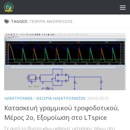
Skip to content
TAGGED:
ΓΈΦΥΡΑ ΑΝΌΡΘΩΣΗΣ
ΗΛΕΚΤΡΟΝΙΚΆ
/
ΘΕΩΡΊΑ ΗΛΕΚΤΡΟΝΙΚΏΝ
29/05/2015
Κατασκευή γραμμικού τροφοδοτικού,
Μέρος 2ο, Εξομοίωση στο LTspice
Σε αυτό το βίντεο κάνω κάποιες μετρήσεις πάνω στο