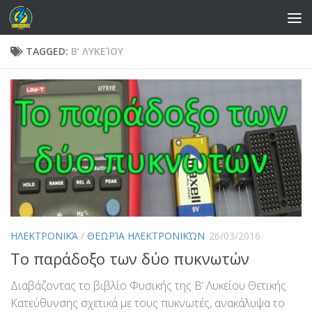
Skip to content
TAGGED:
Β’ ΛΥΚΕΊΟΥ
ΗΛΕΚΤΡΟΝΙΚΆ
/
ΘΕΩΡΊΑ ΗΛΕΚΤΡΟΝΙΚΏΝ
26/03/2016
Το παράδοξο των δύο πυκνωτών
Διαβάζοντας το βιβλίο Φυσικής της Β’ Λυκείου Θετικής
Κατεύθυνσης σχετικά με τους πυκνωτές, ανακάλυψα το