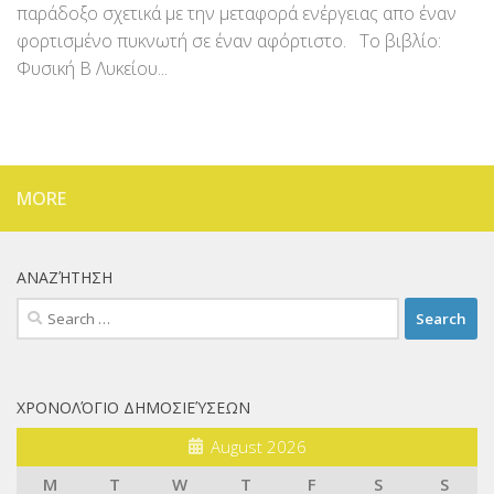
παράδοξο σχετικά με την μεταφορά ενέργειας απο έναν
φορτισμένο πυκνωτή σε έναν αφόρτιστο. Το βιβλίο:
Φυσική Β Λυκείου...
MORE
ΑΝΑΖΉΤΗΣΗ
Search
for:
ΧΡΟΝΟΛΌΓΙΟ ΔΗΜΟΣΙΕΎΣΕΩΝ
August 2026
M
T
W
T
F
S
S